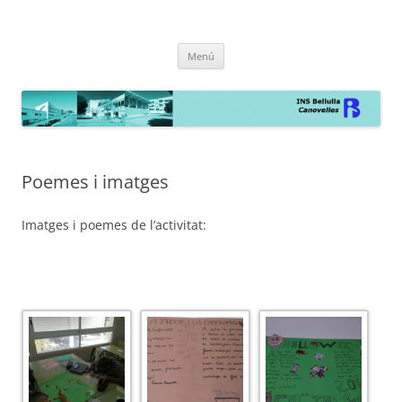
INS Bellulla de Canovelles
la web
Vés
Menú
al
contingut
Poemes i imatges
Imatges i poemes de l’activitat: