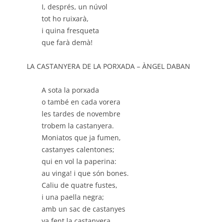
I, després, un núvol
tot ho ruixarà,
i quina fresqueta
que farà demà!
LA CASTANYERA DE LA PORXADA – ÀNGEL DABAN
A sota la porxada
o també en cada vorera
les tardes de novembre
trobem la castanyera.
Moniatos que ja fumen,
castanyes calentones;
qui en vol la paperina:
au vinga! i que són bones.
Caliu de quatre fustes,
i una paella negra;
amb un sac de castanyes
va fent la castanyera.