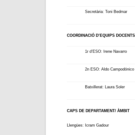
Secretària: Toni Bedmar
PLA DE COMUNICACIÓ
SERVEIS I PROJECTES
COORDINACIÓ D’EQUIPS DOCENTS
OFERTA EDUCATIVA
1r d’ESO:
Irene Navarro
2n ESO:
Aldo Campodónico
Batxillerat: Laura Soler
CAPS DE DEPARTAMENT/ ÀMBIT
Llengües:
Icram Gadour