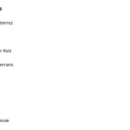
S
tierrez
ar Ruiz
Serrano
icole