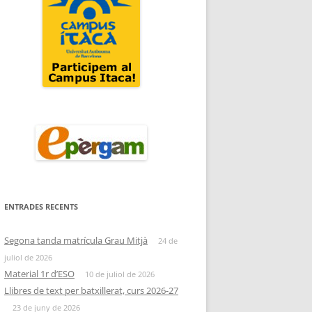
ENTRADES RECENTS
Segona tanda matrícula Grau Mitjà
24 de
juliol de 2026
Material 1r d’ESO
10 de juliol de 2026
Llibres de text per batxillerat, curs 2026-27
23 de juny de 2026