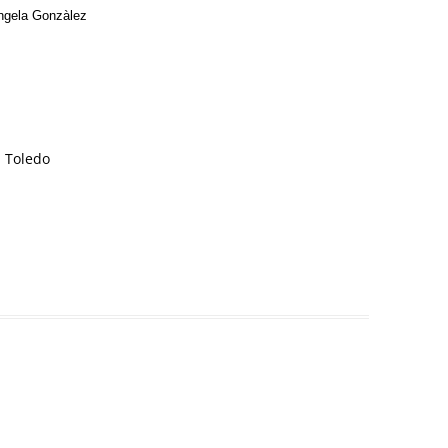
Ángela Gonzàlez
l Toledo