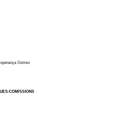
 Esperança G
ómez
UES-COMISSIONS