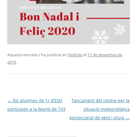
Aquesta entrada s'ha publicat en
Notícies
el
17 de desembre de
2019
.
Navegació
←
Els alumnes de 1r d’ESO
Tancament del centre per la
per
participen a la Martó de TV3
situació meteorològica
les
excepcional de vent i pluja
→
entrades