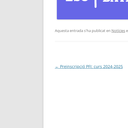
PLA DE COMUNICACIÓ
SERVEIS I PROJECTES
Aquesta entrada s'ha publicat en
Notícies
e
OFERTA EDUCATIVA
Navegació
←
Preinscripció PFI: curs 2024-2025
per
les
entrades