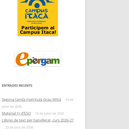
ENTRADES RECENTS
Segona tanda matrícula Grau Mitjà
24 de
juliol de 2026
Material 1r d’ESO
10 de juliol de 2026
Llibres de text per batxillerat, curs 2026-27
23 de juny de 2026