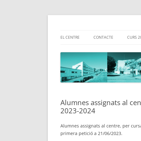
la web
INS Bellulla de Can
EL CENTRE
CONTACTE
CURS 2
SITUACIÓ
CALEN
2025-
HISTÒRIA
CÀRRE
DOCUMENTACIÓ
COOR
SECRETARIA
TUTOR
Alumnes assignats al cent
PROJECTE LINGÜÍSTIC DEL CENTRE
2023-2024
ESTRATÈGIA DIGITAL DE CENTRE
Alumnes assignats al centre, per cursa
PROJECTE DE DIRECCIÓ 21-25
primera petició a 21/06/2023.
PLA D’ACCIÓ TUTORIAL 2024-25