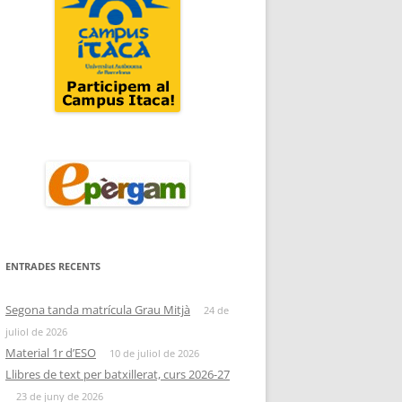
ENTRADES RECENTS
Segona tanda matrícula Grau Mitjà
24 de
juliol de 2026
Material 1r d’ESO
10 de juliol de 2026
Llibres de text per batxillerat, curs 2026-27
23 de juny de 2026