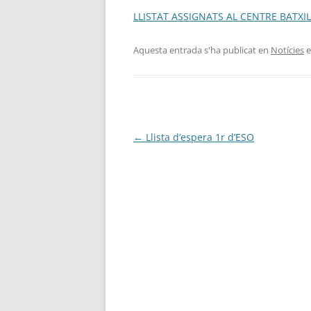
LLISTAT ASSIGNATS AL CENTRE BATXI
PLA DE COMUNICACIÓ
Aquesta entrada s'ha publicat en
Notícies
e
SERVEIS I PROJECTES
OFERTA EDUCATIVA
Navegació
←
Llista d’espera 1r d’ESO
per
les
entrades