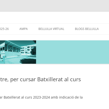
ovelles
Vés
al
025-26
AMPA
BELLULLA VIRTUAL
BLOGS BELLULLA
contingut
DARI GENERAL DEL CURS
PLA LECTOR – BIBLIOTEC
26
BELLULLA
CS UNIPERSONALS DE
L’HORT DEL BELLULLA
DINACIÓ
CASTELLANOATONELAD
S DE GRUP
BELLULLA VIP
re, per cursar Batxillerat al curs
ESCOLA VERDA
r Batxillerat al curs 2023-2024 amb indicació de la