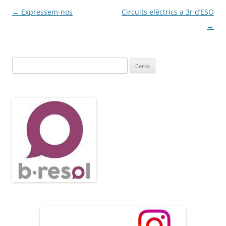
Navegació
←
Expressem-nos
Circuits elèctrics a 3r d’ESO
per
→
les
entrades
Cerca: