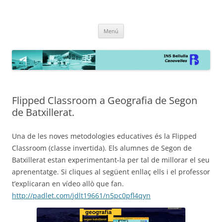
INS Bellulla de Canovelles
la web
Vés
Menú
al
contingut
Flipped Classroom a Geografia de Segon
de Batxillerat.
Una de les noves metodologies educatives és la Flipped
Classroom (classe invertida). Els alumnes de Segon de
Batxillerat estan experimentant-la per tal de millorar el seu
aprenentatge. Si cliques al següent enllaç ells i el professor
t’explicaran en vídeo allò que fan.
http://padlet.com/
jdlt19661/n5pc0pfl4qyn