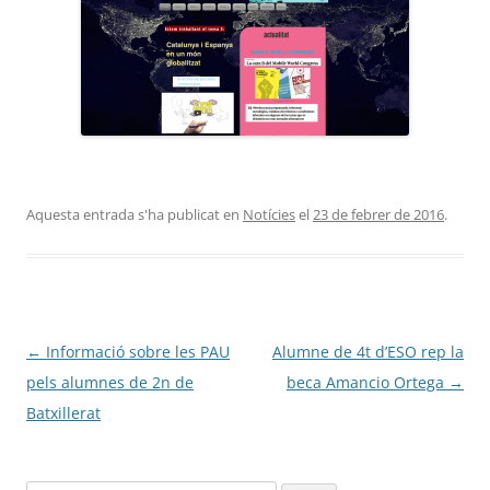
Aquesta entrada s'ha publicat en
Notícies
el
23 de febrer de 2016
.
Navegació
←
Informació sobre les PAU
Alumne de 4t d’ESO rep la
per
pels alumnes de 2n de
beca Amancio Ortega
→
les
Batxillerat
entrades