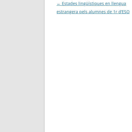
Navegació
←
Estades lingüístiques en llengua
per
estrangera pels alumnes de 1r d’ESO
les
entrades