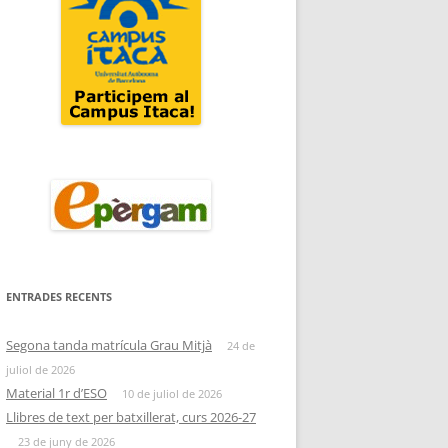
ENTRADES RECENTS
Segona tanda matrícula Grau Mitjà
24 de
juliol de 2026
Material 1r d’ESO
10 de juliol de 2026
Llibres de text per batxillerat, curs 2026-27
23 de juny de 2026