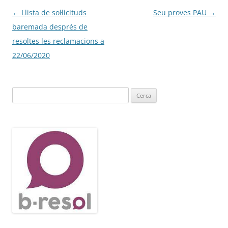
Navegació
←
Llista de sol·licituds
Seu proves PAU
→
per
baremada després de
les
resoltes les reclamacions a
entrades
22/06/2020
Cerca: