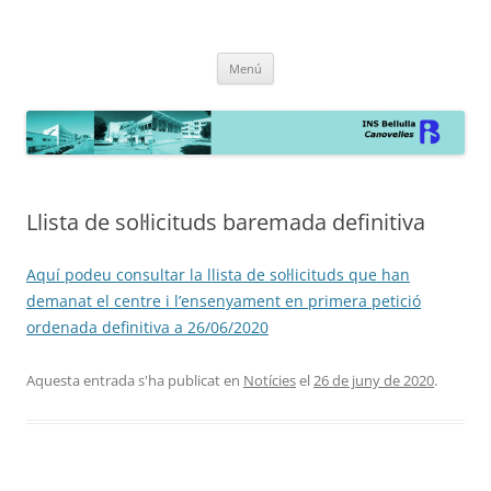
INS Bellulla de Canovelles
la web
Vés
Menú
al
contingut
Llista de sol·licituds baremada definitiva
Aquí podeu consultar la llista de sol·licituds que han
demanat el centre i l’ensenyament en primera petició
ordenada definitiva a 26/06/2020
Aquesta entrada s'ha publicat en
Notícies
el
26 de juny de 2020
.