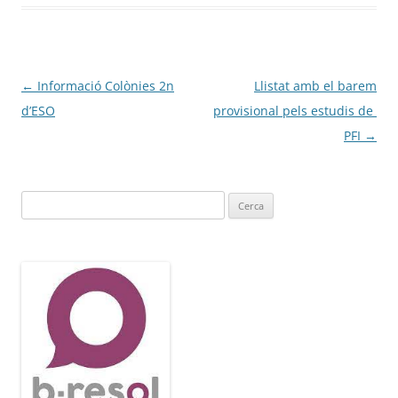
Navegació
←
Informació Colònies 2n
Llistat amb el barem
per
d’ESO
provisional pels estudis de
les
PFI
→
entrades
Cerca: