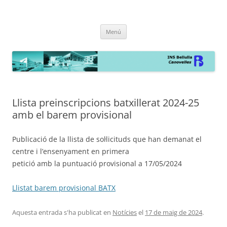
INS Bellulla de Canovelles
la web
Vés
Menú
al
contingut
Llista preinscripcions batxillerat 2024-25
amb el barem provisional
Publicació de la llista de sol·licituds que han demanat el
centre i l’ensenyament en primera
petició amb la puntuació provisional a 17/05/2024
Llistat barem provisional BATX
Aquesta entrada s'ha publicat en
Notícies
el
17 de maig de 2024
.