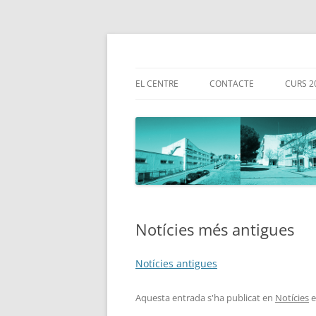
la web
INS Bellulla de Can
EL CENTRE
CONTACTE
CURS 2
SITUACIÓ
CALEN
2025-
HISTÒRIA
CÀRRE
DOCUMENTACIÓ
COOR
SECRETARIA
TUTOR
Notícies més antigues
PROJECTE LINGÜÍSTIC DEL CENTRE
ESTRATÈGIA DIGITAL DE CENTRE
Notícies antigues
PROJECTE DE DIRECCIÓ 21-25
Aquesta entrada s'ha publicat en
Notícies
e
PLA D’ACCIÓ TUTORIAL 2024-25