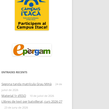
ENTRADES RECENTS
Segona tanda matrícula Grau Mitjà
24 de
juliol de 2026
Material 1r d’ESO
10 de juliol de 2026
Llibres de text per batxillerat, curs 2026-27
23 de juny de 2026