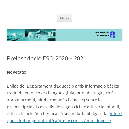
INS Bellulla de Canovelles
la web
Vés
Menú
al
contingut
Preinscripció ESO 2020 – 2021
Novetats:
Enllaç del Departament d’Educació amb informació bàsica
traduïda en diverses llengües (fula, punjabi, tagal, xinès,
àrab marroquí, hindi, romanès i amazic) sobre la
preinscripció als estudis de segon cicle d’educació infantil,
educació primària i educació secundària obligatòria:
http://
queestudiar.gencat.cat/ca/
preinscripcio/info-idiomes/