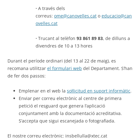
·
A través dels
correus:
ome@canovelles.cat
o
educacio@can
ovelles.cat
·
Trucant al telèfon
93 861 89 83
, de dilluns a
divendres de 10 a 13 hores
Durant el període ordinari (del 13 al 22 de maig), es
recomana utilitzar
el formulari web
del Departament. S’han
de fer dos passos:
Emplenar en el web la
sol·licitud en suport informàtic
.
Enviar per correu electrònic al centre de primera
petició el resguard que genera l’aplicació
conjuntament amb la documentació acreditativa.
S’accepta que sigui escanejada o fotografiada.
El nostre correu electrònic: insbellulla@xtec.cat