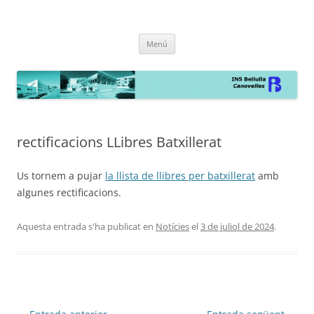
INS Bellulla de Canovelles
la web
Vés
Menú
al
contingut
rectificacions LLibres Batxillerat
Us tornem a pujar
la llista de llibres per batxillerat
amb
algunes rectificacions.
Aquesta entrada s'ha publicat en
Notícies
el
3 de juliol de 2024
.