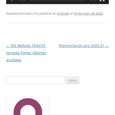
Aquesta entrada s'ha publicat en
Notícies
el
16 de març de 2020
.
Navegació
←
INS Bellulla TANCAT.
Preinscripció curs 2020-21
→
per
Jornada Portes Obertes
les
anul·lada
entrades
Cerca: