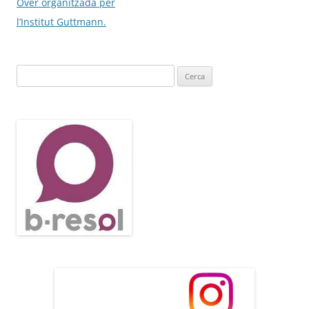
per
Over organitzada per
les
l’Institut Guttmann.
entrades
Cerca: