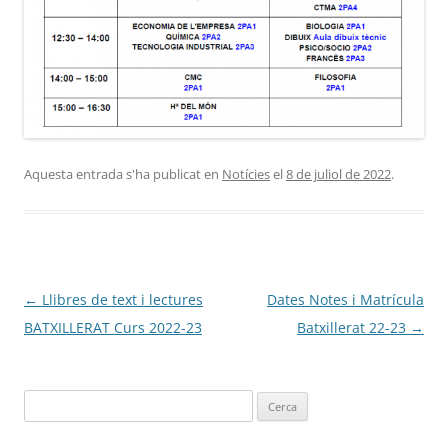
Aquesta entrada s'ha publicat en
Notícies
el
8 de juliol de 2022
.
Navegació
←
Llibres de text i lectures
Dates Notes i Matrícula
per
BATXILLERAT Curs 2022-23
Batxillerat 22-23
→
les
entrades
Cerca: