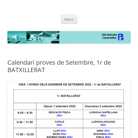
INS Bellulla de Canovelles
la web
Vés
Menú
al
contingut
Calendari proves de Setembre, 1r de
BATXILLERAT