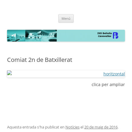
INS Bellulla de Canovelles
la web
Vés
Menú
al
contingut
Comiat 2n de Batxillerat
clica per ampliar
Aquesta entrada s'ha publicat en
Notícies
el
20 de maig de 2016
.