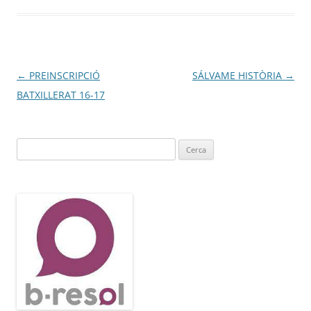
Navegació
←
PREINSCRIPCIÓ
SÁLVAME HISTÒRIA
→
per
BATXILLERAT 16-17
les
entrades
Cerca: