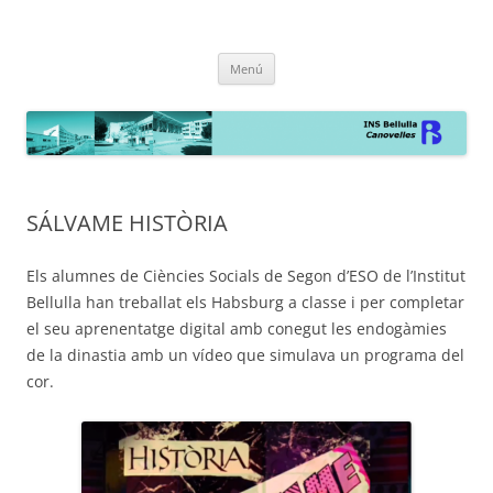
INS Bellulla de Canovelles
la web
Vés
Menú
al
contingut
SÁLVAME HISTÒRIA
Els alumnes de Ciències Socials de Segon d’ESO de l’Institut
Bellulla han treballat els Habsburg a classe i per completar
el seu aprenentatge digital amb conegut les endogàmies
de la dinastia amb un vídeo que simulava un programa del
cor.