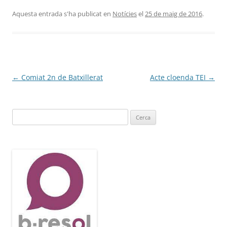
Aquesta entrada s'ha publicat en
Notícies
el
25 de maig de 2016
.
Navegació
←
Comiat 2n de Batxillerat
Acte cloenda TEI
→
per
les
Cerca:
entrades